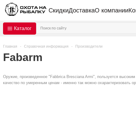
Скидки
Доставка
О компании
Ко
Каталог
Главная
-
Справочная информация
-
Производители
Fabarm
Оружие, произведенное "Fabbrica Bresciana Armi", пользуется высоким
качество по умеренным ценам - именно так можно охарактеризовать о