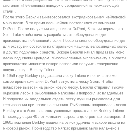
слоганом «Нейлоновый поводок с сердцевиной из нержавеющей
стали».
После этого Беркли заинтересовался экструдированием нейлоновой
моно лески. В то время весь нейлон поставлялся от компании
DuPont. После получения лицензии от DuPont, берклии вернулся в
Spirit Lake чтобы начать разрабатывать оборудование для
производства нейлоновой лески. Первоначальное оборудование для
для экструзии состояло из стиральной машины, велосипедных колес
и других подручных средств. Вскоре Беркли начал продавать моно
леску под своим брендом. Многочисленные эксперименту в области
производства мононити вскоре позволили получить совершенно
новую леску – Berkley Trilene.
В 1959 году Berkley представила леску Trilene и почти в это же
самое время компания DuPont выпустила леску Stren. Чтобы
побыстрее вывести на рынок новую леску, Беркли отправил тысячи
образцов лесок в рыболовные магазины и попросил их владельцев.
И попросил их владельцев отдать леску лучшим рыболовам для
тестирования при ловле на спиннинг. Рыболовам понравилась леска
Berkley и это было началом успешных продаж лески Berkley Trilene.
В последующие 40 лет компания выросла до огромных размеров. В
1960х компания Berkley вышла на рынок удилищ и вскоре вышла на
мировой рынок. Производство мягких приманок было налажено в