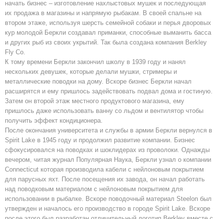
начать бизнес – изготовление нахлыстовых мушек и последующая
их продажа в магазины и напрямую рыбакам. В своей спальне на
втором этаже, используя шерсть семейной собаки и перья дворовых
кур молодой Беркли создавал приманки, способные выманить басса
и других рыб из своих укрытий. Так была создана компания Berkley
Fly Co.
К тому времени Беркли закончил школу в 1939 году и нанял
нескольких девушек, которые делали мушки, стримеры и
металлические поводки на дому. Вскоре бизнес Беркли начал
расширятся и ему пришлось задействовать подвал дома и гостиную.
Затем он второй этаж местного продуктового магазина, ему
пришлось даже использовать ванну со льдом и вентилятор чтобы
получить эффект кондиционера.
После окончания университета и службы в армии Беркли вернулся в
Spirit Lake в 1945 году и продолжил развитие компании. Бизнес
сфокусировался на поводках и шоклидерах из проволоки. Однажды
вечером, читая журнал Популярная Наука, Беркли узнал о компании
Connecticut которая производила кабели с нейлоновым покрытием
для парусных яхт. После посещения их завода, он начал работать
над поводковым материалом с нейлоновым покрытием для
использовании в рыбалке. Вскоре поводочный материал Steelon был
утвержден и началось его производство в городе Spirit Lake. Вскоре
после этого был разработан отличительный логотип Berkley вместе с